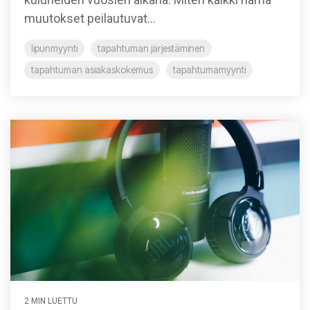
muutokset peilautuvat...
lipunmyynti
tapahtuman järjestäminen
tapahtuman asiakaskokemus
tapahtumamyynti
2 MIN LUETTU