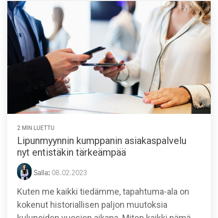
2 MIN LUETTU
Lipunmyynnin kumppanin asiakaspalvelu
nyt entistäkin tärkeämpää
Salla
:
08.02.2023
Kuten me kaikki tiedämme, tapahtuma-ala on
kokenut historiallisen paljon muutoksia
kuluneiden vuosien aikana. Miten kaikki nämä