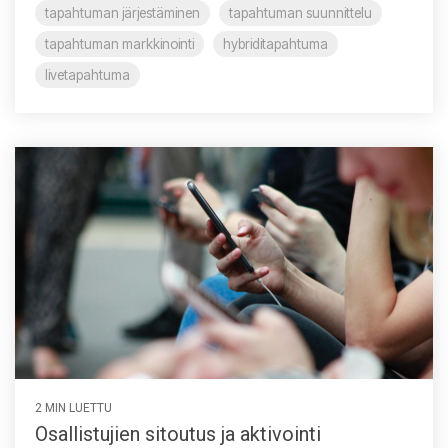
tapahtuman järjestäminen
tapahtuman suunnittelu
tapahtuman markkinointi
hybriditapahtuma
livetapahtuma
2 MIN LUETTU
Osallistujien sitoutus ja aktivointi