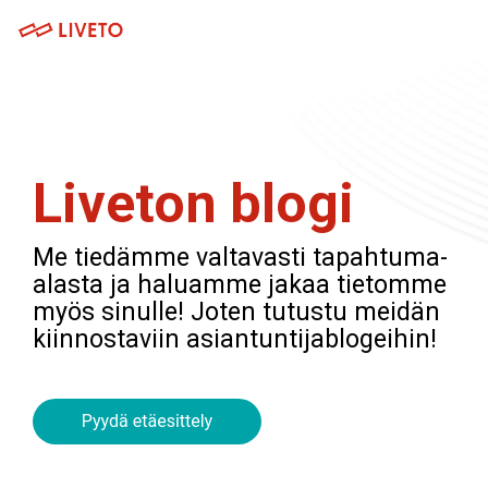
Skip
to
Tog
the
Me
main
Tuotteet
Palvelut
content.
Museoille
Järjestöt ja yhdistykset
Lipunmyynti
Webinaaripaketti
Messuille
Yritykset
Liveton blogi
Tapahtumahallinta
Kuvaus- ja striimauspalvelut
Venueille
Oppilaitokset
Kulunvalvonta
Koulutuspalvelut
Me tiedämme valtavasti tapahtuma-
Festivaaleille ja konserteille
Hankkeet
alasta ja haluamme jakaa tietomme
Kassajärjestelmä
Integraatiot
myös sinulle! Joten tutustu meidän
Urheilutapahtumille
kiinnostaviin asiantuntijablogeihin!
Tapahtumasovellus
Teattereille
Webinaarialusta