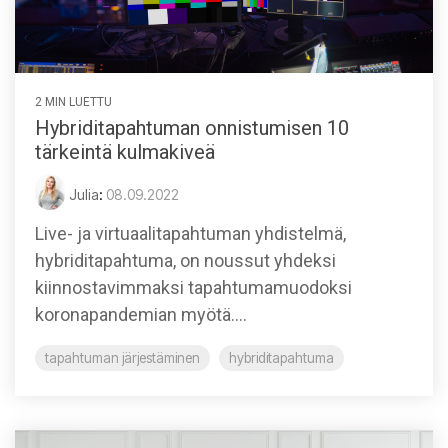
2 MIN LUETTU
Hybriditapahtuman onnistumisen 10
tärkeintä kulmakiveä
Julia
:
08.09.2022
Live- ja virtuaalitapahtuman yhdistelmä,
hybriditapahtuma, on noussut yhdeksi
kiinnostavimmaksi tapahtumamuodoksi
koronapandemian myötä....
tapahtuman järjestäminen
hybriditapahtuma