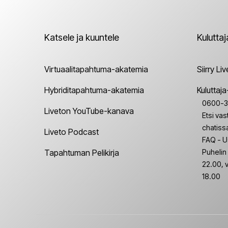
Katsele ja kuuntele
Kulutta
Virtuaalitapahtuma-akatemia
Siirry Li
Hybriditapahtuma-akatemia
Kuluttaj
0600-30
Liveton YouTube-kanava
Etsi va
chatiss
Liveto Podcast
FAQ - U
Tapahtuman Pelikirja
Puhelin 
22.00, v
18.00