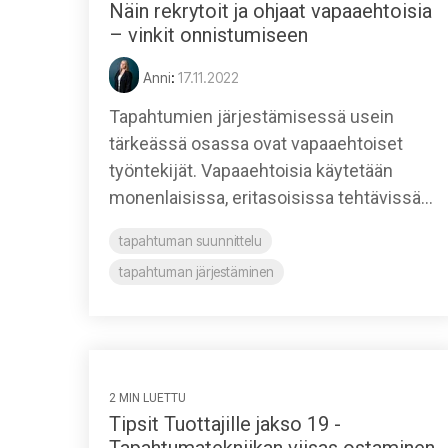
Näin rekrytoit ja ohjaat vapaaehtoisia
– vinkit onnistumiseen
Anni
:
17.11.2022
Tapahtumien järjestämisessä usein
tärkeässä osassa ovat vapaaehtoiset
työntekijät. Vapaaehtoisia käytetään
monenlaisissa, eritasoisissa tehtävissä...
tapahtuman suunnittelu
tapahtuman järjestäminen
2 MIN LUETTU
Tipsit Tuottajille jakso 19 -
Tapahtumatekniikan viisas ostaminen