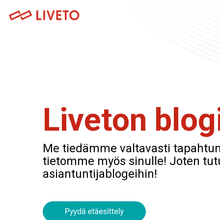
Skip
to
the
main
Tuotteet
content.
Museoille
Lipunmyynti
Messuille
Tapahtumahallinta
Venueille
Liveton blog
Kulunvalvonta
Festivaaleille ja konserteille
Kassajärjestelmä
Me tiedämme valtavasti tapahtu
Urheilutapahtumille
tietomme myös sinulle! Joten tut
asiantuntijablogeihin!
Tapahtumasovellus
Teattereille
Webinaarialusta