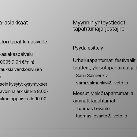
ja-asiakkaat
Myynnin yhteystiedot
tapahtumajärjestäjille
veton tapahtumasivuille
Pyydä esittely
a-asiakaspalvelu
Urheilutapahtumat, festivaalit, 
005 (1,94 €/min)
teatterit, yleisötapahtumat ja 
stauksia verkkosivujen
Sami Salmenkivi
a.
sami.salmenkivi@liveto.io
sein kysytyt kysymykset
avoinna arkisin klo 8.00-
Messut, yleisötapahtumat ja 
iikonloppuisin klo 10.00-
ammattitapahtumat
Tuomas Levanto
tuomas.levanto@liveto.io