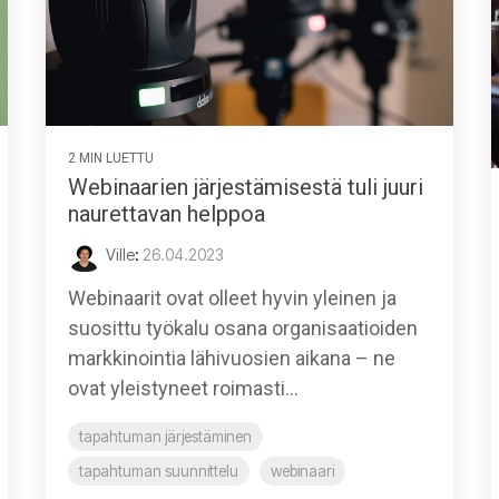
2 MIN LUETTU
Webinaarien järjestämisestä tuli juuri
naurettavan helppoa
Ville
:
26.04.2023
Webinaarit ovat olleet hyvin yleinen ja
suosittu työkalu osana organisaatioiden
markkinointia lähivuosien aikana – ne
ovat yleistyneet roimasti...
tapahtuman järjestäminen
tapahtuman suunnittelu
webinaari