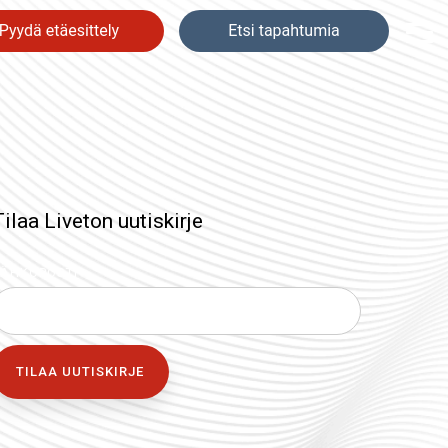
Tog
Me
ilaa Liveton uutiskirje
ÄHKÖPOSTI
*