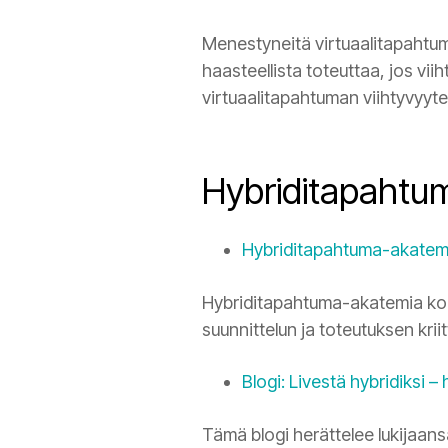
Menestyneitä virtuaalitapahtumia
haasteellista toteuttaa, jos vi
virtuaalitapahtuman viihtyvyyte
Hybriditapahtu
Hybriditapahtuma-akatem
Hybriditapahtuma-akatemia koo
suunnittelun ja toteutuksen krii
Blogi: Livestä hybridiksi –
Tämä blogi herättelee lukijaan