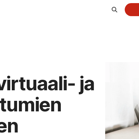
Palvelut
Järjestöt ja yhdistykset
Webinaaripaketti
Yritykset
Kuvaus- ja striimauspalvelut
Oppilaitokset
Koulutuspalvelut
irtuaali- ja
Hankkeet
Integraatiot
htumien
en