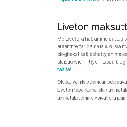
Liveton maksutt
Me Livetolla haluamme auttaa 
autamme tarjoamalla lukuisia m
blogitekstissä esitettyjen mater
tilaisuuksien liittyen. Lisää blogi
täältä
!
Oletko valmis ottamaan seuraavan
Liveton tapahtuma-alan ammattila
ammattilaisemme voivat olla juuri s