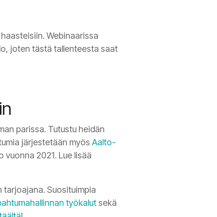
a haasteisiin. Webinaarissa
o, joten tästä tallenteesta saat
in
man parissa. Tutustu heidän
htumia järjestetään myös
Aalto-
jo vuonna 2021. Lue lisää
 tarjoajana. Suosituimpia
pahtumahallinnan työkalut
sekä
täältä
!