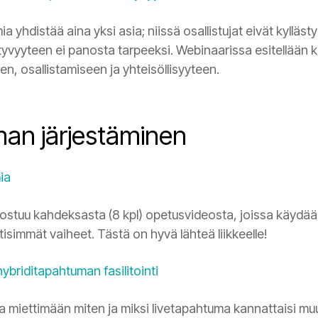
 yhdistää aina yksi asia; niissä osallistujat eivät kyllästy
ihtyvyyteen ei panosta tarpeeksi. Webinaarissa esitellään
en, osallistamiseen ja yhteisöllisyyteen.
man järjestäminen
ia
stuu kahdeksasta (8 kpl) opetusvideosta, joissa käydää
ttisimmät vaiheet. Tästä on hyvä lähteä liikkeelle!
 hybriditapahtuman fasilitointi
sa miettimään miten ja miksi livetapahtuma kannattaisi mu