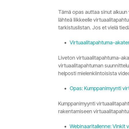
Tämä opas auttaa sinut alkuun v
lähteä liikkeelle virtuaalitapah
tarkistuslistan. Jos et vielä tie
Virtuaalitapahtuma-akate
Liveton virtuaalitapahtuma-aka
virtuaalitapahtuman suunnittelu
helposti mielenkiintoisista vide
Opas: Kumppanimyynti vir
Kumppanimyynti virtuaalitapah
rakentamiseen virtuaalitapahtu
Webinaaritallenne: Vinkit 