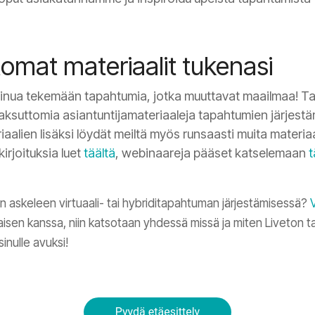
omat materiaalit tukenasi
sinua tekemään tapahtumia, jotka muuttavat maailmaa! T
aksuttomia asiantuntijamateriaaleja tapahtumien järjestä
iaalien lisäksi löydät meiltä myös runsaasti muita materia
kirjoituksia luet
täältä
, webinaareja pääset katselemaan
t
 askeleen virtuaali- tai hybriditapahtuman järjestämisessä?
isen kanssa, niin katsotaan yhdessä missä ja miten Liveton t
inulle avuksi!