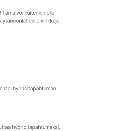
! Tämä voi kuitenkin olla
 käytännönläheisiä vinkkejä
n läpi hybriditapahtuman
uttaa hybriditapahtumaksi.