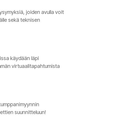
ysymyksiä, joiden avulla voit
jälle sekä teknisen
issa käydään läpi
immän virtuaalitapahtumista
n kumppanimyynnin
ttien suunnitteluun!