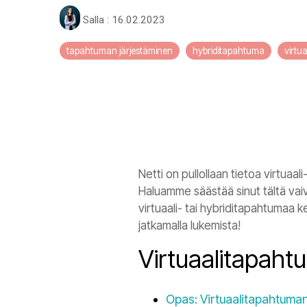
Salla
:
16.02.2023
tapahtuman järjestäminen
hybriditapahtuma
virtu
Netti on pullollaan tietoa virtuaa
Haluamme säästää sinut tältä vaiv
virtuaali- tai hybriditapahtumaa 
jatkamalla lukemista!
Virtuaalitapaht
Opas: Virtuaalitapahtuman