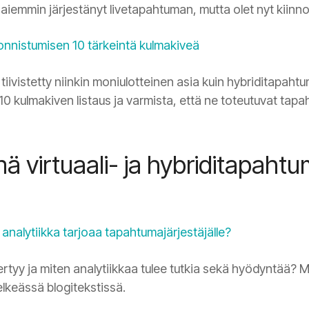
et aiemmin järjestänyt livetapahtuman, mutta olet nyt kiin
onnistumisen 10 tärkeintä kulmakiveä
tiivistetty niinkin moniulotteinen asia kuin hybriditapahtu
0 kulmakiven listaus ja varmista, että ne toteutuvat tap
virtuaali- ja hybriditapahtum
n analytiikka tarjoaa tapahtumajärjestäjälle?
kertyy ja miten analytiikkaa tulee tutkia sekä hyödyntää? 
lkeässä blogitekstissä.