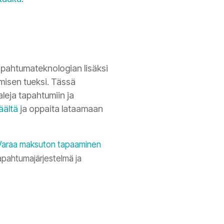
apahtumateknologian lisäksi
misen tueksi. Tässä
aleja tapahtumiin ja
äältä
ja oppaita lataamaan
Varaa maksuton tapaaminen
apahtumajärjestelmä ja