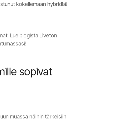
nostunut kokeilemaan hybridiä!
mat. Lue blogista Liveton
ahtumassasi!
ille sopivat
Muun muassa näihin tärkeisiin