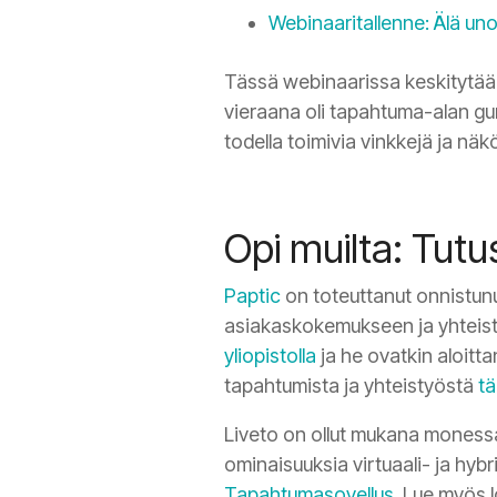
Webinaaritallenne: Älä uno
Tässä webinaarissa keskitytään 
vieraana oli tapahtuma-alan gu
todella toimivia vinkkejä ja näk
Opi muilta: Tut
Paptic
on toteuttanut onnistunu
asiakaskokemukseen ja yhteis
yliopistolla
ja he ovatkin aloitta
tapahtumista ja yhteistyöstä
tä
Liveto
on ollut mukana monessa 
ominaisuuksia virtuaali- ja hyb
Tapahtumasovellus
. Lue myös 