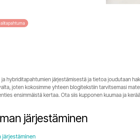
aalitapahtuma
li- ja hybriditapahtumien järjestämisestä ja tietoa joudutaan ha
alta, joten kokosimme yhteen blogitekstiin tarvitsemasi materi
kenties ensimmäistä kertaa. Ota siis kupponen kuumaa ja kerää 
uman järjestäminen
 järjestäminen