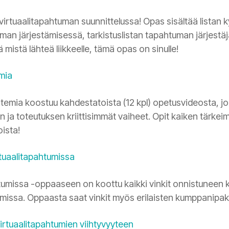
irtuaalitapahtuman suunnittelussa! Opas sisältää listan k
tuman järjestämisessä, tarkistuslistan tapahtuman järjestä
dä mistä lähteä liikkeelle, tämä opas on sinulle!
mia
temia koostuu kahdestatoista (12 kpl) opetusvideosta, jo
n ja toteutuksen kriittisimmät vaiheet. Opit kaiken tärke
oista!
tuaalitapahtumissa
tumissa -oppaaseen on koottu kaikki vinkit onnistunee
missa. Oppaasta saat vinkit myös erilaisten kumppanipake
virtuaalitapahtumien viihtyvyyteen