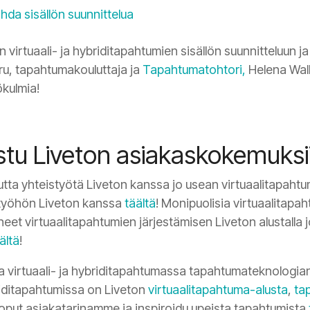
hda sisällön suunnittelua
virtuaali- ja hybriditapahtumien sisällön suunnitteluun j
ru, tapahtumakouluttaja ja
Tapahtumatohtori
,
Helena Wall
ökulmia!
ustu Liveton asiakaskokemuksi
tta yhteistyötä Liveton kanssa jo usean virtuaalitapahtu
työhön Liveton kanssa
täältä
! Monipuolisia virtuaalitapa
neet virtuaalitapahtumien järjestämisen Liveton alustalla 
ältä
!
virtuaali- ja hybriditapahtumassa tapahtumateknologian
riditapahtumissa on Liveton
virtuaalitapahtuma-alusta
,
ta
loput asiakatarinamme ja inspiroidu upeista tapahtumista