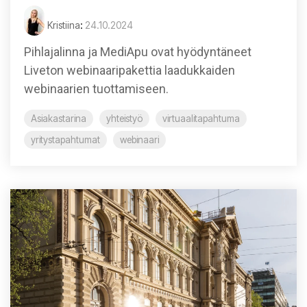
Kristiina
:
24.10.2024
Pihlajalinna ja MediApu ovat hyödyntäneet
Liveton webinaaripakettia laadukkaiden
webinaarien tuottamiseen.
Asiakastarina
yhteistyö
virtuaalitapahtuma
yritystapahtumat
webinaari