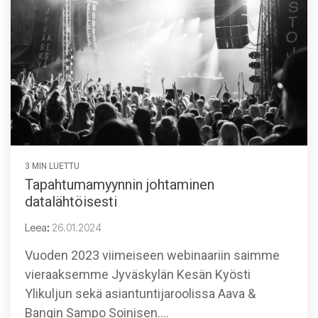
3 MIN LUETTU
Tapahtumamyynnin johtaminen
datalähtöisesti
Leea
:
26.01.2024
Vuoden 2023 viimeiseen webinaariin saimme
vieraaksemme Jyväskylän Kesän Kyösti
Ylikuljun sekä asiantuntijaroolissa Aava &
Bangin Sampo Soinisen....