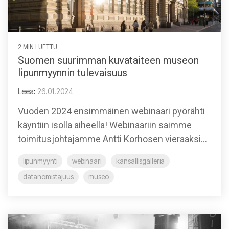
2 MIN LUETTU
Suomen suurimman kuvataiteen museon
lipunmyynnin tulevaisuus
Leea
:
26.01.2024
Vuoden 2024 ensimmäinen webinaari pyörähti
käyntiin isolla aiheella! Webinaariin saimme
toimitusjohtajamme Antti Korhosen vieraaksi...
lipunmyynti
webinaari
kansallisgalleria
datanomistajuus
museo