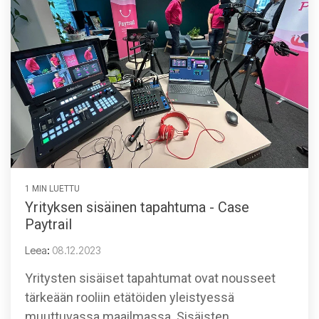
1 MIN LUETTU
Yrityksen sisäinen tapahtuma - Case
Paytrail
Leea
:
08.12.2023
Yritysten sisäiset tapahtumat ovat nousseet
tärkeään rooliin etätöiden yleistyessä
muuttuvassa maailmassa. Sisäisten