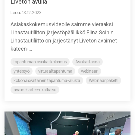
Liveton avulla
Leea
:
13.12.2023
Asiakaskokemusvideolle saimme vieraaksi
Lihastautiliiton järjestöpäällikkö Elina Soinin.
Lihastautiliitto on järjestänyt Liveton avaimet
käteen-...
tapahtuman asiakaskokemus
Asiakastarina
yhteistyö
virtuaalitapahtuma
webinaari
kokonaisvaltainen tapahtuma-alusta
Webinaaripaketti
avaimetkäteen-ratkaisu