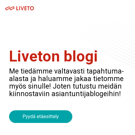
Skip
to
Tog
the
Me
main
Tuotteet
Palvelut
content.
Museoille
Järjestöt ja yhdistykset
Lipunmyynti
Webinaaripaketti
Messuille
Yritykset
Liveton blogi
Tapahtumahallinta
Kuvaus- ja striimauspalvelut
Venueille
Oppilaitokset
Kulunvalvonta
Koulutuspalvelut
Me tiedämme valtavasti tapahtuma-
Festivaaleille ja konserteille
Hankkeet
alasta ja haluamme jakaa tietomme
Kassajärjestelmä
Integraatiot
myös sinulle! Joten tutustu meidän
Urheilutapahtumille
kiinnostaviin asiantuntijablogeihin!
Tapahtumasovellus
Teattereille
Webinaarialusta