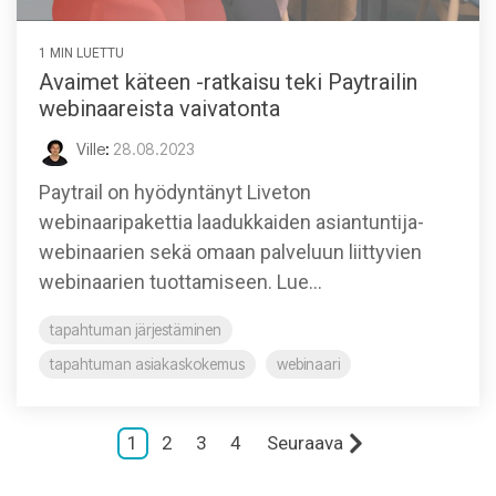
1 MIN LUETTU
Avaimet käteen -ratkaisu teki Paytrailin
webinaareista vaivatonta
Ville
:
28.08.2023
Paytrail on hyödyntänyt Liveton
webinaaripakettia laadukkaiden asiantuntija-
webinaarien sekä omaan palveluun liittyvien
webinaarien tuottamiseen. Lue...
tapahtuman järjestäminen
tapahtuman asiakaskokemus
webinaari
1
2
3
4
Seuraava