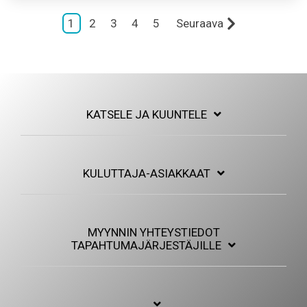
1
2
3
4
5
Seuraava
KATSELE JA KUUNTELE
KULUTTAJA-ASIAKKAAT
MYYNNIN YHTEYSTIEDOT
TAPAHTUMAJÄRJESTÄJILLE