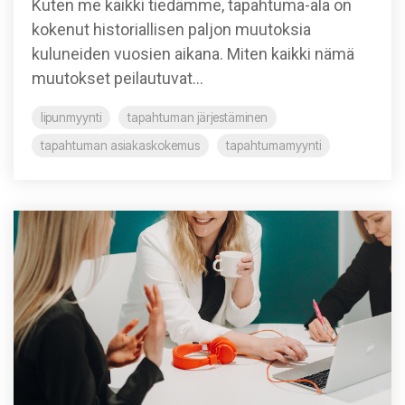
Kuten me kaikki tiedämme, tapahtuma-ala on
kokenut historiallisen paljon muutoksia
kuluneiden vuosien aikana. Miten kaikki nämä
muutokset peilautuvat...
lipunmyynti
tapahtuman järjestäminen
tapahtuman asiakaskokemus
tapahtumamyynti