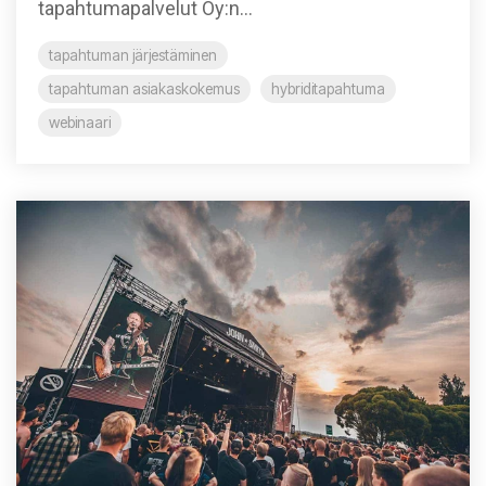
tapahtumapalvelut Oy:n...
tapahtuman järjestäminen
tapahtuman asiakaskokemus
hybriditapahtuma
webinaari