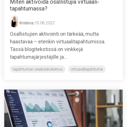
Miten aktivoida osallistujia virtuaali-
tapahtumassa?
Kristiina
:
01.06.2022
Osallistujien aktivointi on tärkeää, mutta
haastavaa – etenkin virtuaalitapahtumissa.
Tässä blogitekstissä on vinkkejä
tapahtumajärjestäjille ja...
tapahtuman asiakaskokemus
virtuaalitapahtuma