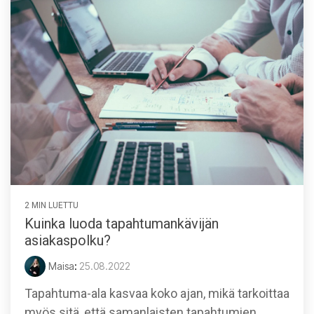
2 MIN LUETTU
Kuinka luoda tapahtumankävijän
asiakaspolku?
Maisa
:
25.08.2022
Tapahtuma-ala kasvaa koko ajan, mikä tarkoittaa
myös sitä, että samanlaisten tapahtumien