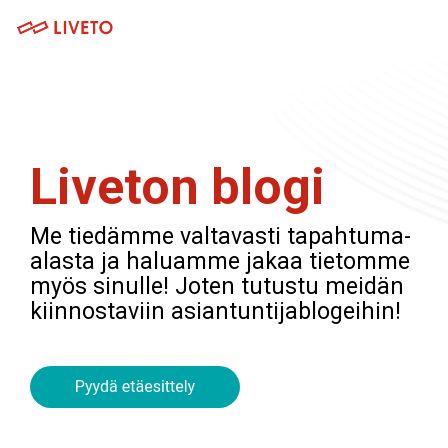
Skip
to
Tog
the
Me
main
Tuotteet
Palvelut
content.
Museoille
Järjestöt ja yhdistykset
Lipunmyynti
Webinaaripaketti
Messuille
Yritykset
Liveton blogi
Tapahtumahallinta
Kuvaus- ja striimauspalvelut
Venueille
Oppilaitokset
Kulunvalvonta
Koulutuspalvelut
Me tiedämme valtavasti tapahtuma-
Festivaaleille ja konserteille
Hankkeet
alasta ja haluamme jakaa tietomme
Kassajärjestelmä
Integraatiot
myös sinulle! Joten tutustu meidän
Urheilutapahtumille
kiinnostaviin asiantuntijablogeihin!
Tapahtumasovellus
Teattereille
Webinaarialusta