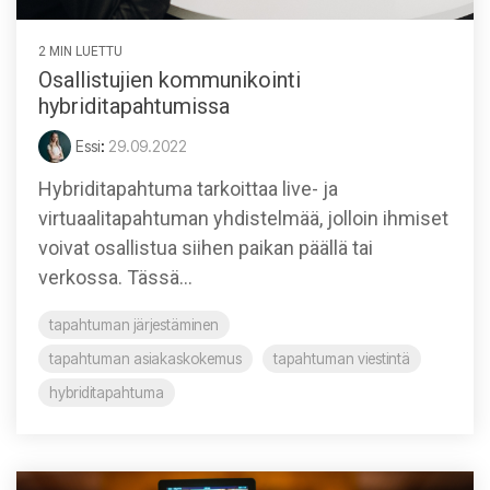
2 MIN LUETTU
Osallistujien kommunikointi
hybriditapahtumissa
Essi
:
29.09.2022
Hybriditapahtuma tarkoittaa live- ja
virtuaalitapahtuman yhdistelmää, jolloin ihmiset
voivat osallistua siihen paikan päällä tai
verkossa. Tässä...
tapahtuman järjestäminen
tapahtuman asiakaskokemus
tapahtuman viestintä
hybriditapahtuma