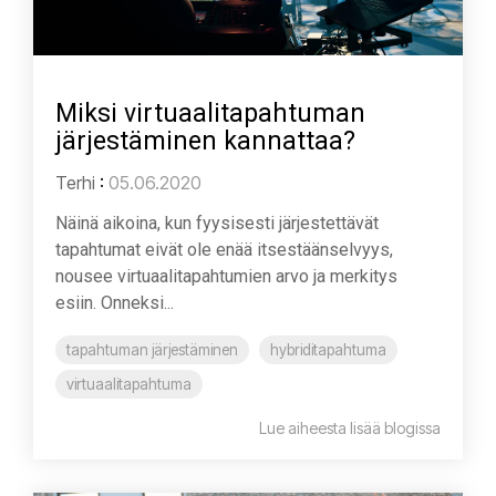
Miksi virtuaalitapahtuman
järjestäminen kannattaa?
Terhi
:
05.06.2020
Näinä aikoina, kun fyysisesti järjestettävät
tapahtumat eivät ole enää itsestäänselvyys,
nousee virtuaalitapahtumien arvo ja merkitys
esiin. Onneksi...
tapahtuman järjestäminen
hybriditapahtuma
virtuaalitapahtuma
Lue aiheesta lisää blogissa