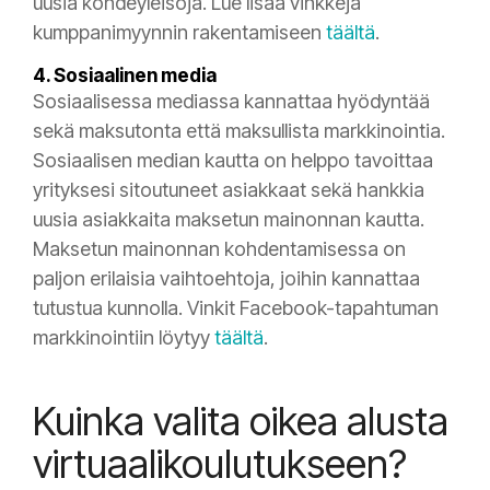
uusia kohdeyleisöjä. Lue lisää vinkkejä
kumppanimyynnin rakentamiseen
täältä
.
4. Sosiaalinen media
Sosiaalisessa mediassa kannattaa hyödyntää
sekä maksutonta että maksullista markkinointia.
Sosiaalisen median kautta on helppo tavoittaa
yrityksesi sitoutuneet asiakkaat sekä hankkia
uusia asiakkaita maksetun mainonnan kautta.
Maksetun mainonnan kohdentamisessa on
paljon erilaisia vaihtoehtoja, joihin kannattaa
tutustua kunnolla. Vinkit Facebook-tapahtuman
markkinointiin löytyy
täältä
.
Kuinka valita oikea alusta
virtuaalikoulutukseen?