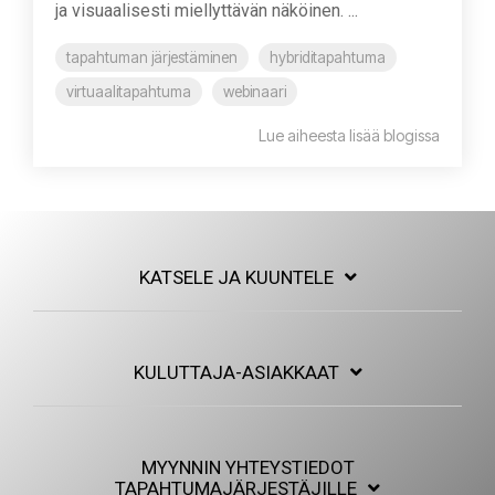
ja visuaalisesti miellyttävän näköinen. ...
tapahtuman järjestäminen
hybriditapahtuma
virtuaalitapahtuma
webinaari
Lue aiheesta lisää blogissa
KATSELE JA KUUNTELE
KULUTTAJA-ASIAKKAAT
MYYNNIN YHTEYSTIEDOT
TAPAHTUMAJÄRJESTÄJILLE