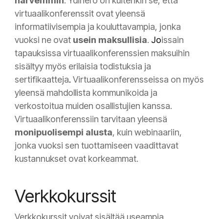
harvemmin
. Ydinero on kuitenkin se, että
virtuaalikonferenssit ovat yleensä
informatiivisempia ja kouluttavampia, jonka
vuoksi ne ovat
usein maksullisia
.
Jo
issain
tapauksissa virtuaalikonferenssien maksuihin
sisältyy myös erilaisia todistuksia ja
sertifikaatteja
.
Virtuaalikonferensseissa on myös
yleensä mahdollista kommunikoida ja
verkostoitua muiden osallistujien kanssa.
Virtuaalikonferenssiin tarvitaan yleensä
monipuolisempi alusta
, kuin webinaariin,
jonka vuoksi sen tuottamiseen vaadittavat
kustannukset ovat korkeammat.
Verkkokurssit
Verkkokurssit voivat sisältää useampia