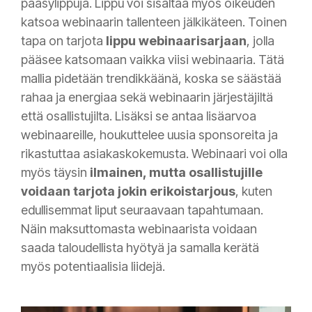
pääsylippuja. Lippu voi sisältää myös oikeuden
katsoa webinaarin tallenteen jälkikäteen. Toinen
tapa on tarjota
lippu webinaarisarjaan
, jolla
pääsee katsomaan vaikka viisi webinaaria. Tätä
mallia pidetään trendikkäänä, koska se säästää
rahaa ja energiaa sekä webinaarin järjestäjiltä
että osallistujilta. Lisäksi se antaa lisäarvoa
webinaareille, houkuttelee uusia sponsoreita ja
rikastuttaa asiakaskokemusta. Webinaari voi olla
myös täysin
ilmainen, mutta osallistujille
voidaan tarjota jokin erikoistarjous
, kuten
edullisemmat liput seuraavaan tapahtumaan.
Näin maksuttomasta webinaarista voidaan
saada taloudellista hyötyä ja samalla kerätä
myös potentiaalisia liidejä.