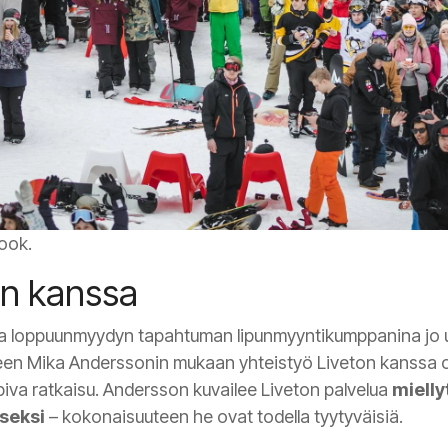
ook.
on kanssa
ina loppuunmyydyn tapahtuman lipunmyyntikumppanina j
n Mika Anderssonin mukaan yhteistyö Liveton kanssa on s
piva ratkaisu. Andersson kuvailee Liveton palvelua
mielly
seksi
– kokonaisuuteen he ovat todella tyytyväisiä.