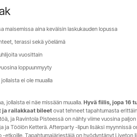
eak
sa maisemissa aina keväisin laskukauden lopussa
teet, terassi sekä yöelämä
hlijoita vuosittain
 vuosina loppuunmyyty
ollaista ei ole muualla
, jollaista ei näe missään muualla.
Hyvä fiilis, jopa 16
 ja railakkaat bileet
ovat tehneet tapahtumasta erittäi
töä, ja Ravintola Pisteessä on nähty viime vuosina paljon er
a ja Töölön Ketterä. Afterparty -lipun lisäksi myynnissä on 
up -etkoille. Tapahtumajärjestäjä on hyödyntänyt Liveton 