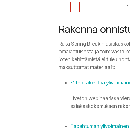
”
Rakenna onnist
Ruka Spring Breakin asiakasko
omalaatuisesta ja toimivasta 
joten kehittämistä ei tule uno
maksuttomat materiaalit:
Miten rakentaa ylivoimai
Liveton webinaarissa vier
asiakaskokemuksen rake
Tapahtuman ylivoimainen