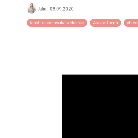
Julia
:
08.09.2020
tapahtuman asiakaskokemus
Asiakastarina
yhteis