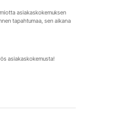
huomiotta asiakaskokemuksen
nnen tapahtumaa, sen aikana
yös asiakaskokemusta!