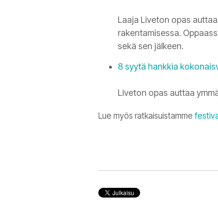
Laaja Liveton opas auttaa
rakentamisessa. Oppaassa
sekä sen jälkeen.
8 syytä hankkia kokonais
Liveton opas auttaa ymmä
Lue myös ratkaisuistamme
festiva