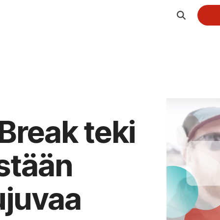
Palvelut
Järjestöt ja yhdistykset
Webinaaripaketti
Yritykset
Kuvaus- ja striimauspalvelut
Oppilaitokset
Koulutuspalvelut
Break teki
Hankkeet
Integraatiot
stään
ujuvaa