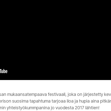
an mukaansatempaava festivaali, joka on järjestetty kev
rison suosima tapahtuma tarjoaa iloa ja hupia aina pitkän
nin yhteistyökummpanina jo vuodesta 2017 lähtien!