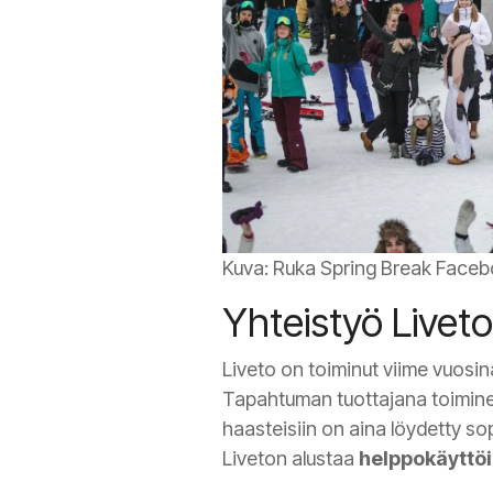
Kuva: Ruka Spring Break Faceb
Yhteistyö Livet
Liveto on toiminut viime vuos
Tapahtuman tuottajana toiminee
haasteisiin on aina löydetty so
Liveton alustaa
helppokäyttöi