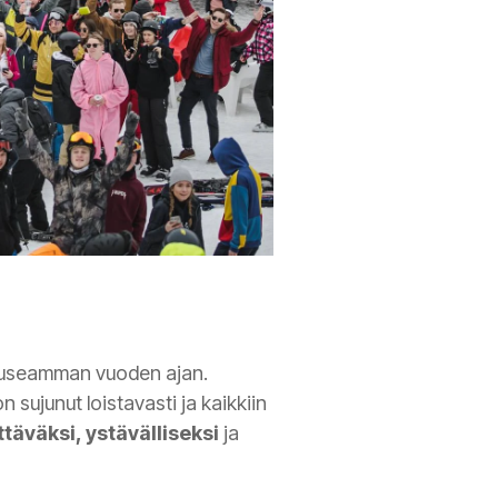
o useamman vuoden ajan.
ujunut loistavasti ja kaikkiin
ttäväksi, ystävälliseksi
ja