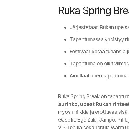
Ruka Spring Br
Järjestetään Rukan upeis
Tapahtumassa yhdistyy rin
Festivaali kerää tuhansia ju
Tapahtuma on ollut viime
Ainutlaatuinen tapahtuma, j
Ruka Spring Break on tapahtuma
aurinko, upeat Rukan rinteet
myös uniikkia ja erottuvaa sisäl
Gasellit, Ege Zulu, Jampo, Pihlaj
VIP-lippuja sekä lippuja Warm 