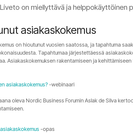
Liveto on miellyttävä ja helppokäyttöinen p
unut asiakaskokemus
kemus on hioutunut vuosien saatossa, ja tapahtuma saak
kokonaisuudesta. Tapahtumaa järjestettäessä asiakaskok
htaa. Asiakaskokemuksen rakentamiseen ja kehittämiseen 
nen asiakaskokemus?
-webinaari
aana oleva Nordic Business Forumin Aslak de Silva kerto
ntamiseen.
 asiakaskokemus
-opas