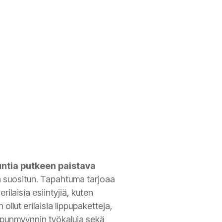
 tuntia putkeen paistava
n suositun. Tapahtuma tarjoaa
ilaisia esiintyjiä, kuten
ollut erilaisia lippupaketteja,
lipunmyynnin työkaluja sekä