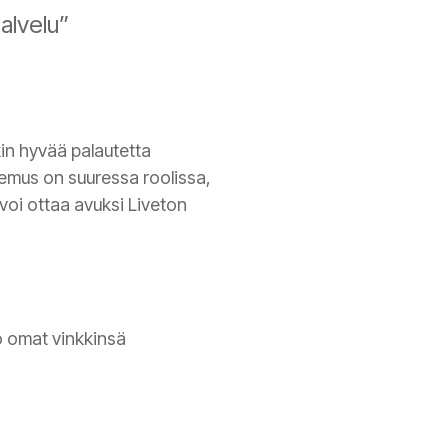
alvelu”
in hyvää palautetta
emus on suuressa roolissa,
voi ottaa avuksi Liveton
o omat vinkkinsä