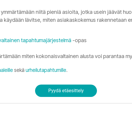
 ymmärtämään niitä pieniä asioita, jotka usein jäävät 
 käydään lävitse, miten asiakaskokemus rakennetaan e
valtainen tapahtumajärjestelmä
-opas
rtämään miten kokonaisvaltainen alusta voi parantaa m
aleille
sekä
urheilutapahtumille
.