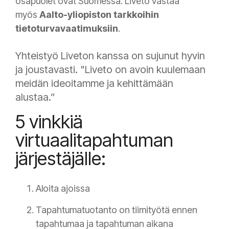
osapuolet ovat Suomessa. Liveto vastaa
myös
Aalto-yliopiston tarkkoihin
tietoturvavaatimuksiin
.
Yhteistyö Liveton kanssa on sujunut hyvin
ja joustavasti. "Liveto on avoin kuulemaan
meidän ideoitamme ja kehittämään
alustaa.”
5 vinkkiä
virtuaalitapahtuman
järjestäjälle:
Aloita ajoissa
Tapahtumatuotanto on tiimityötä ennen
tapahtumaa ja tapahtuman aikana