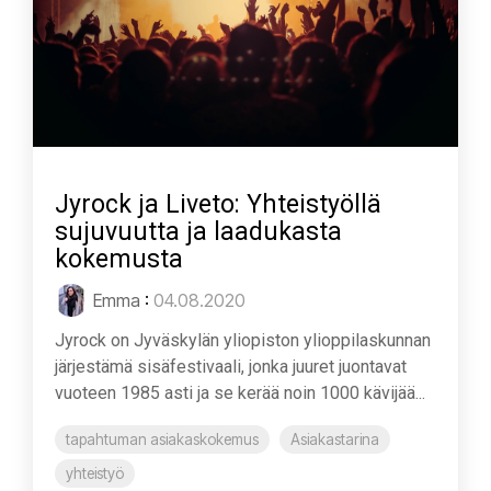
Jyrock ja Liveto: Yhteistyöllä
sujuvuutta ja laadukasta
kokemusta
Emma
:
04.08.2020
Jyrock on Jyväskylän yliopiston ylioppilaskunnan
järjestämä sisäfestivaali, jonka juuret juontavat
vuoteen 1985 asti ja se kerää noin 1000 kävijää...
tapahtuman asiakaskokemus
Asiakastarina
yhteistyö