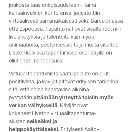
joukosta taas erikoisuudellaan – tämä
kansainvälinen konferenssi järjestettiin
virtuaalisesti samanaikaisesti sekä Barcelonassa
että Espoossa. Tapahtumat ovat sisältäneet niin
livelähetyksiä ja tallenteita kuin myös
animaatioita, posterisessioita ja muuta sisältöä.
Lisäksi kaikissa tapahtumissa osallistujilla on
ollut chat-mahdollisuus.
Virtuaalitapahtumista saatu palaute on ollut
positiivista, ja kävijät pitävät erityisen tärkeänä
sitä, että näinä haastavina aikoina
pystytään
pitämään yhteyttä toisiin myös
verkon välityksellä.
Kävijät ovat
kokeneet Liveton virtuaalitapahtuma-
alustan
selkeäksi ja
helppokäyttöiseksi.
Erityisesti Aalto-