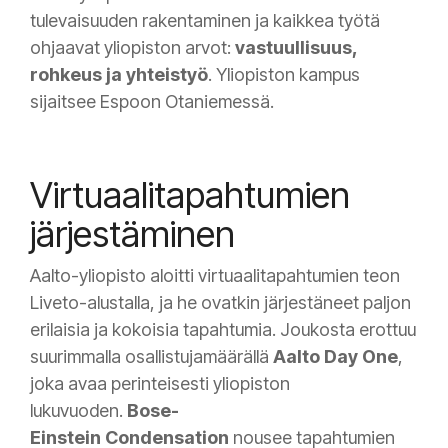
tulevaisuuden rakentaminen ja kaikkea työtä
ohjaavat yliopiston arvot:
vastuullisuus,
rohkeus ja yhteistyö
. Yliopiston kampus
sijaitsee Espoon Otaniemessä.
Virtuaalitapahtumien
järjestäminen
Aalto-yliopisto aloitti virtuaalitapahtumien teon
Liveto-alustalla, ja he ovatkin järjestäneet paljon
erilaisia ja kokoisia tapahtumia. Joukosta erottuu
suurimmalla osallistujamäärällä
Aalto Day One
,
joka avaa perinteisesti yliopiston
lukuvuoden.
Bose-
Einstein Condensation
nousee tapahtumien