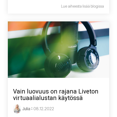
Lue aiheesta lisää blogissa
Vain luovuus on rajana Liveton
virtuaalialustan käytössä
Julia
:
08.12.2022