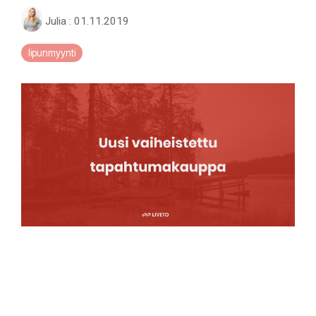
Julia
:
01.11.2019
lipunmyynti