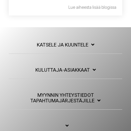
Lue aiheesta lisää blogissa
KATSELE JA KUUNTELE
KULUTTAJA-ASIAKKAAT
MYYNNIN YHTEYSTIEDOT
TAPAHTUMAJÄRJESTÄJILLE