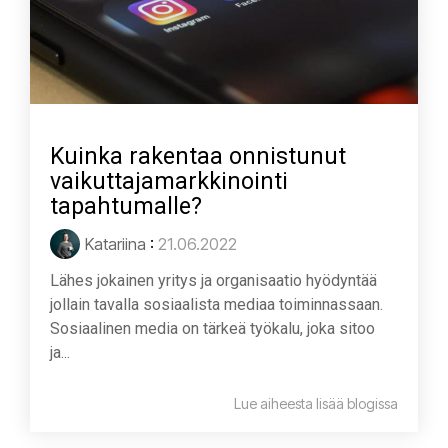
Kuinka rakentaa onnistunut
vaikuttajamarkkinointi
tapahtumalle?
Katariina
:
21.06.2022
Lähes jokainen yritys ja organisaatio hyödyntää
jollain tavalla sosiaalista mediaa toiminnassaan.
Sosiaalinen media on tärkeä työkalu, joka sitoo
ja...
Lue aiheesta lisää blogissa