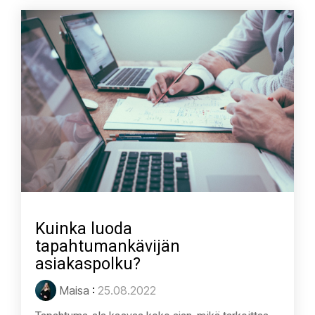
Kuinka luoda
tapahtumankävijän
asiakaspolku?
Maisa
:
25.08.2022