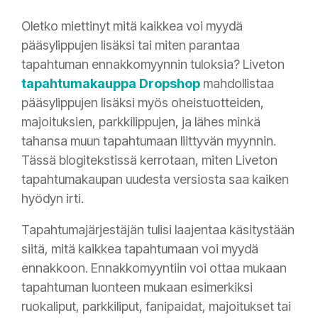
Oletko miettinyt mitä kaikkea voi myydä
pääsylippujen lisäksi tai miten parantaa
tapahtuman ennakkomyynnin tuloksia? Liveton
tapahtumakauppa Dropshop
mahdollistaa
pääsylippujen lisäksi myös oheistuotteiden,
majoituksien, parkkilippujen, ja lähes minkä
tahansa muun tapahtumaan liittyvän myynnin.
Tässä blogitekstissä kerrotaan, miten Liveton
tapahtumakaupan uudesta versiosta saa kaiken
hyödyn irti.
Tapahtumajärjestäjän tulisi laajentaa käsitystään
siitä, mitä kaikkea tapahtumaan voi myydä
ennakkoon. Ennakkomyyntiin voi ottaa mukaan
tapahtuman luonteen mukaan esimerkiksi
ruokaliput, parkkiliput, fanipaidat, majoitukset tai