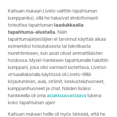
Kaihuan
mukaan
Liveto
valittiin tapahtuman
kumppaniksi, sillä he halusivat ehdottomasti
toteuttaa tapahtuman
laadukkaalla
tapahtuma-alustalla.
Näin
tapahtumajärjestäjien ei tarvinnut käyttää aikaa
esimerkiksi toteutuksesta tai tekniikasta
murehtimiseen, kun asiat olivat ammattilaisten
hoidossa. Myski-hankkeen tapahtumalle haluttiin
kumppani, joka olisi varmasti luotettava. Liveton
virtuaalialustalla käytössä oli Liveto-tilillä
kirjautuminen, aula, striimit, keskusteluhuoneet,
kumppanihuoneet ja chat. Näiden lisäksi
hankkeella oli oma
asiakkuusvastaava
tukena
koko tapahtuman ajan!
Kaihuan mukaan heille oli myös tärkeää, että he