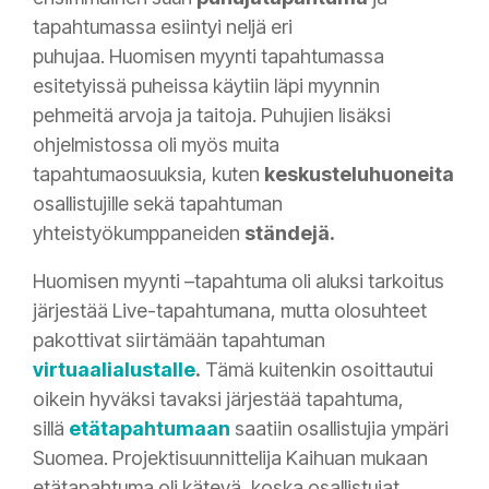
tapahtumassa esiintyi neljä eri
puhujaa.
Huomisen myynti tapahtumassa
esitetyissä puheissa käytiin läpi myynnin
pehmeitä arvoja ja taitoja. Puhujien lisäksi
ohjelmistossa oli myös muita
tapahtumaosuuksia, kuten
keskusteluhuoneita
osallistujille sekä tapahtuman
yhteistyökumppaneiden
ständejä
.
Huomisen myynti –tapahtuma oli aluksi tarkoitus
järjestää Live-tapahtumana, mutta olosuhteet
pakottivat siirtämään tapahtuman
virtuaalialustalle
.
Tämä kuitenkin osoittautui
oikein hyväksi tavaksi järjestää tapahtuma,
sillä
etätapahtumaan
saatiin osallistujia ympäri
Suomea. Projektisuunnittelija
Kaihuan
mukaan
etätapahtuma oli kätevä, koska osallistujat