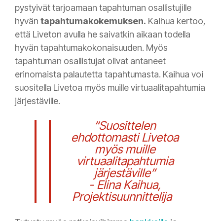
pystyivät tarjoamaan tapahtuman osallistujille
hyvän
tapahtumakokemuksen.
Kaihua kertoo,
että Liveton avulla he saivatkin aikaan todella
hyvän
tapahtumakokonaisuuden.
Myös
tapahtuman osallistujat olivat antaneet
erinomaista palautetta tapahtumasta. Kaihua voi
suositella Livetoa myös muille virtuaalitapahtumia
järjestäville.
“Suosittelen
ehdottomasti Livetoa
myös muille
virtuaalitapahtumia
järjestäville
”
- Elina Kaihua,
Projektisuunnittelija