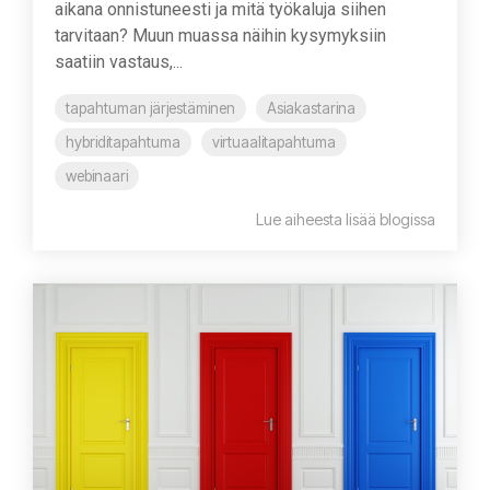
aikana onnistuneesti ja mitä työkaluja siihen
tarvitaan? Muun muassa näihin kysymyksiin
saatiin vastaus,...
tapahtuman järjestäminen
Asiakastarina
hybriditapahtuma
virtuaalitapahtuma
webinaari
Lue aiheesta lisää blogissa