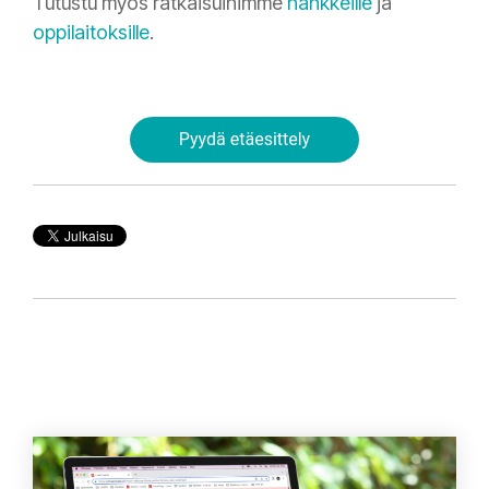
Tutustu myös ratkaisuihimme
hankkeille
ja
oppilaitoksille
.