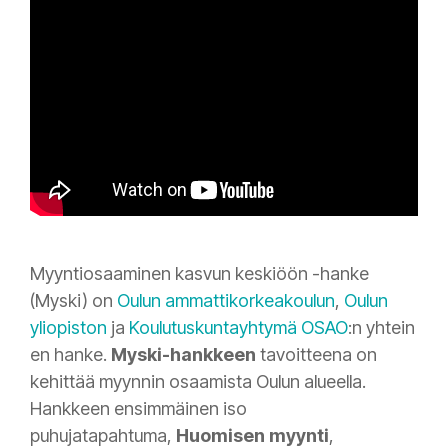
Myyntiosaaminen kasvun keskiöön -hanke
(Myski) on
Oulun ammattikorkeakoulun
,
Oulun
yliopiston
ja
Koulutuskuntayhtymä
OSAO
:n
yhtein
en hanke.
Myski-hankkeen
tavoitteena on
kehittää myynnin osaamista Oulun alueella.
Hankkeen ensimmäinen iso
puhujatapahtuma,
Huomisen myynti
,