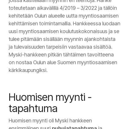
joissa käsitellään myynnin eri teemoja. Hanke
toteutetaan aikavälillä
4/2019 – 3/2022 ja tällöin
kehitetään Oulun alueelle uutta myyntiosaamisen
kehittämisen toimintamallia. Hankkeessa luodaan
uusi myyntiosaamisen koulutuskokonaisuus ja se
tulee pitämään sisällään myynnin ajankohtaista
ja tulevaisuuden tarpeisiin vastaavaa sisältöä.
Myski-hankkeen pitkän tähtäimen tavoitteena
on nostaa Oulun alue Suomen myyntiosaamisen
kärkikaupungiksi.
Huomisen myynti -
tapahtuma
Huomisen myynti oli Myski hankkeen
ensimmäinen suuri
puhujatapahtuma
ja