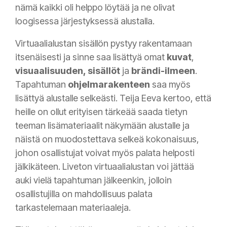
nämä kaikki oli helppo löytää ja ne olivat
loogisessa järjestyksessä alustalla.
Virtuaalialustan sisällön pystyy rakentamaan
itsenäisesti ja sinne saa lisättyä omat
kuvat
,
visuaalisuuden, sisällöt
ja
brändi-ilmeen
.
Tapahtuman
ohjelmarakenteen
saa myös
lisättyä alustalle selkeästi. Teija Eeva kertoo, että
heille on ollut erityisen tärkeää saada tietyn
teeman lisämateriaalit näkymään alustalle ja
näistä on muodostettava selkeä kokonaisuus,
johon osallistujat voivat myös palata helposti
jälkikäteen. Liveton virtuaalialustan voi jättää
auki vielä tapahtuman jälkeenkin, jolloin
osallistujilla on mahdollisuus palata
tarkastelemaan materiaaleja.