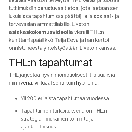
seurata väestön terveyttä. THL kerää ja tuottaa
tutkimuksiin perustuvaa tietoa, jota jaetaan sen
lukuisissa tapahtumissa päättäjille ja sosiaali- ja
terveysalan ammattilaisille. Liveton
a
siakaskokemusvideolla
vieraili THL:n
kehittämispäällikkö Teija Eeva ja hän kertoi
onnistuneesta yhteistyöstään
Liveton
kanssa.
THL:n tapahtumat
THL järjestää hyvin monipuolisesti tilaisuuksia
niin
livenä
,
virtuaalisena
kuin
hybridinä
:
Yli 200 erilaista tapahtumaa vuodessa
Tapahtumien tarkoituksena on THL:n
strategian mukainen toiminta ja
ajankohtaisuus