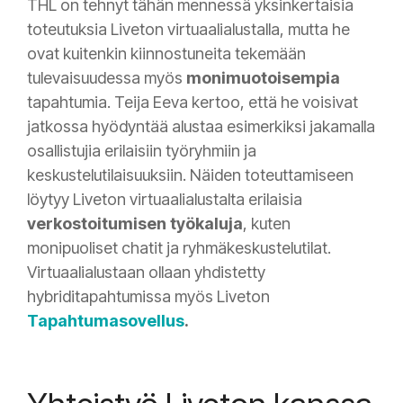
THL on tehnyt tähän mennessä
yksinkertaisia
toteutuksia Liveton virtuaalialustalla, mutta he
ovat kuitenkin kiinnostuneita tekemään
tulevaisuudessa myös
monimuotoisempia
tapahtumia. Teija Eeva kertoo, että he voisivat
jatkossa hyödyntää alustaa esimerkiksi jakamalla
osallistujia erilaisiin työryhmiin ja
keskustelutilaisuuksiin. Näiden toteuttamiseen
löytyy Liveton virtuaalialustalta erilaisia
verkostoitumisen työkaluja
, kuten
monipuoliset chatit ja ryhmäkeskustelutilat.
Virtuaalialustaan ollaan yhdistetty
hybriditapahtumissa myös Liveton
Tapahtumasovellus
.