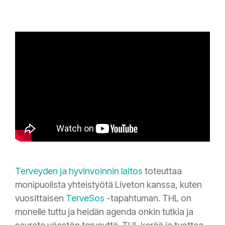
Terveyden ja hyvinvoinnin laitos
toteuttaa
monipuolista yhteistyötä Liveton kanssa, kuten
vuosittaisen
TerveSos
-tapahtuman. THL on
monelle tuttu ja heidän agenda onkin tutkia ja