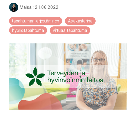
Maisa
:
21.06.2022
tapahtuman järjestäminen
Asiakastarina
hybriditapahtuma
virtuaalitapahtuma