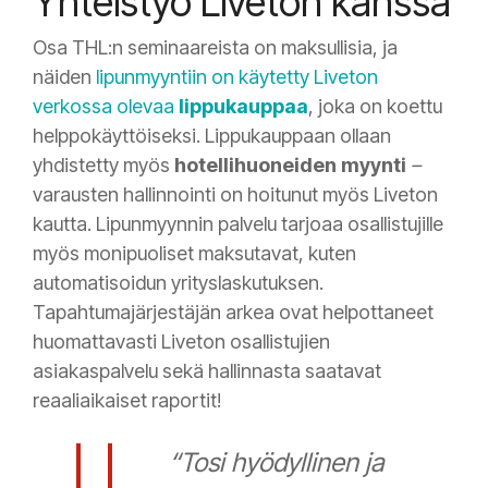
Yhteistyö Liveton kanssa
Osa THL:n seminaareista on maksullisia, ja
näiden
lipunmyyntiin on käytetty Liveton
verkossa olevaa
lippukauppaa
, joka on koettu
helppokäyttöiseksi. Lippukauppaan ollaan
yhdistetty myös
hotellihuoneiden myynti
–
varausten hallinnointi on hoitunut myös Liveton
kautta. Lipunmyynnin palvelu tarjoaa osallistujille
myös monipuoliset maksutavat, kuten
automatisoidun yrityslaskutuksen.
Tapahtumajärjestäjän arkea ovat helpottaneet
huomattavasti Liveton osallistujien
asiakaspalvelu sekä hallinnasta saatavat
reaaliaikaiset raportit!
“Tosi hyödyllinen ja