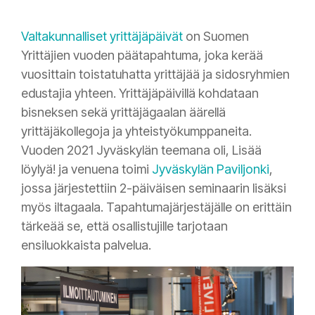
Valtakunnalliset yrittäjäpäivät
on Suomen
Yrittäjien vuoden päätapahtuma, joka kerää
vuosittain toistatuhatta yrittäjää ja sidosryhmien
edustajia yhteen. Yrittäjäpäivillä kohdataan
bisneksen sekä yrittäjägaalan äärellä
yrittäjäkollegoja ja yhteistyökumppaneita.
Vuoden 2021 Jyväskylän teemana oli, Lisää
löylyä! ja venuena toimi
Jyväskylän Paviljonki
,
jossa järjestettiin 2-päiväisen seminaarin lisäksi
myös iltagaala. Tapahtumajärjestäjälle on erittäin
tärkeää se, että osallistujille tarjotaan
ensiluokkaista palvelua.