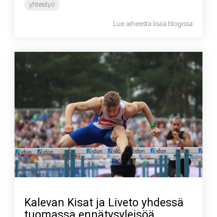
yhteistyö
Lue aiheesta lisää blogissa
Kalevan Kisat ja Liveto yhdessä
tuomassa ennätysyleisöä