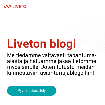
Skip
to
Tog
the
Me
main
Tuotteet
Palvelut
content.
Museoille
Järjestöt ja yhdistykset
Lipunmyynti
Webinaaripaketti
Messuille
Yritykset
Liveton blogi
Tapahtumahallinta
Kuvaus- ja striimauspalvelut
Venueille
Oppilaitokset
Kulunvalvonta
Koulutuspalvelut
Me tiedämme valtavasti tapahtuma-
Festivaaleille ja konserteille
Hankkeet
alasta ja haluamme jakaa tietomme
Kassajärjestelmä
Integraatiot
myös sinulle! Joten tutustu meidän
Urheilutapahtumille
kiinnostaviin asiantuntijablogeihin!
Tapahtumasovellus
Teattereille
Webinaarialusta