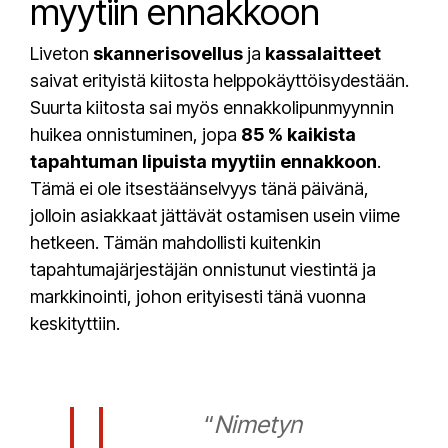
myytiin ennakkoon
Liveton
skannerisovellus
ja
kassalaitteet
saivat erityistä kiitosta helppokäyttöisydestään.
Suurta kiitosta sai myös ennakkolipunmyynnin
huikea onnistuminen, jopa
85 % kaikista
tapahtuman lipuista myytiin ennakkoon
.
Tämä ei ole itsestäänselvyys tänä päivänä,
jolloin asiakkaat jättävät ostamisen usein viime
hetkeen. Tämän mahdollisti kuitenkin
tapahtumajärjestäjän onnistunut viestintä ja
markkinointi, johon erityisesti tänä vuonna
keskityttiin.
“
Nimetyn