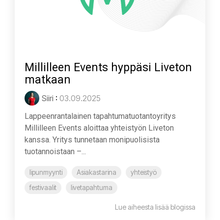
Millilleen Events hyppäsi Liveton
matkaan
Siiri
:
03.09.2025
Lappeenrantalainen tapahtumatuotantoyritys
Millilleen Events aloittaa yhteistyön Liveton
kanssa. Yritys tunnetaan monipuolisista
tuotannoistaan –...
lipunmyynti
Asiakastarina
yhteistyö
festivaalit
livetapahtuma
Lue aiheesta lisää blogissa