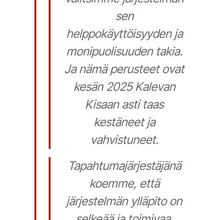
sen
helppokäyttöisyyden ja
monipuolisuuden takia.
Ja nämä perusteet ovat
kesän 2025 Kalevan
Kisaan asti taas
kestäneet ja
vahvistuneet.
Tapahtumajärjestäjänä
koemme, että
järjestelmän ylläpito on
selkeää ja toimivaa,