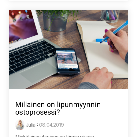
Millainen on lipunmyynnin
ostoprosessi?
Julia
:
08.04.2019
Minkälainen ihminen on tämän päivän