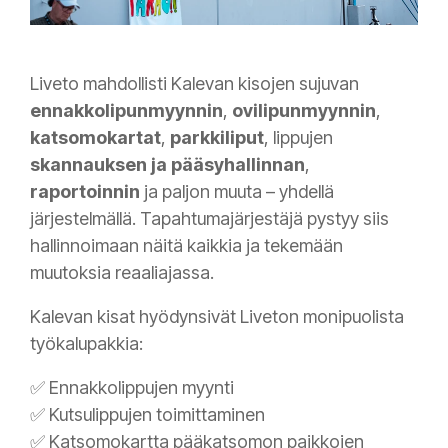
Liveto mahdollisti Kalevan kisojen sujuvan
ennakkolipunmyynnin
,
ovilipunmyynnin
,
katsomokartat
,
parkkiliput
, lippujen
skannauksen ja pääsyhallinnan
,
raportoinnin
ja paljon muuta – yhdellä
järjestelmällä. Tapahtumajärjestäjä pystyy siis
hallinnoimaan näitä kaikkia ja tekemään
muutoksia reaaliajassa.
Kalevan kisat hyödynsivät Liveton monipuolista
työkalupakkia:
✅ Ennakkolippujen myynti
✅ Kutsulippujen toimittaminen
✅ Katsomokartta pääkatsomon paikkojen