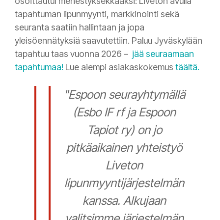
osoittautui menestyksekkääksi: Liveton avulla
tapahtuman lipunmyynti, markkinointi sekä
seuranta saatiin hallintaan ja jopa
yleisöennätyksiä saavutettiin. Paluu Jyväskylään
tapahtuu taas vuonna 2026 –
jää seuraamaan
tapahtumaa!
Lue aiempi asiakaskokemus
täältä.
"Espoon seurayhtymällä
(Esbo IF rf ja Espoon
Tapiot ry) on jo
pitkäaikainen yhteistyö
Liveton
lipunmyyntijärjestelmän
kanssa. Alkujaan
valitsimme järjestelmän