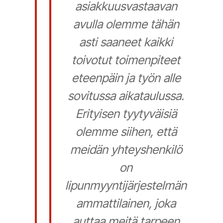
asiakkuusvastaavan
avulla olemme tähän
asti saaneet kaikki
toivotut toimenpiteet
eteenpäin ja työn alle
sovitussa aikataulussa.
Erityisen tyytyväisiä
olemme siihen, että
meidän yhteyshenkilö
on
lipunmyyntijärjestelmän
ammattilainen, joka
auttaa meitä tarpeen