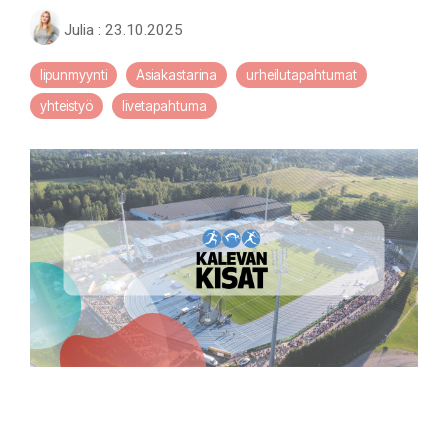
Julia
:
23.10.2025
lipunmyynti
Asiakastarina
urheilutapahtumat
yhteistyö
livetapahtuma