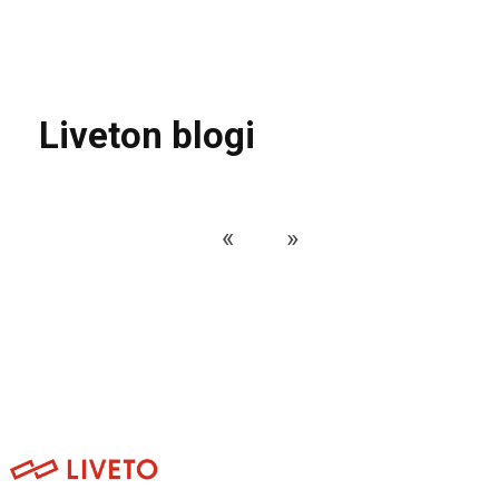
Liveton blogi
«
»